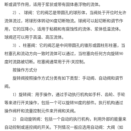
断或调节作用，适用于浆状或带有固体悬浮物的流体。
2）、 球阀：它的阀芯是带圆孔的球形体，当阀处于开位时允许
流体流过，将球形体转动90度切断物流。球阀可以起切断和调节作
用，它的压降小，适用于粘稠和有腐蚀性的流体、浆体低温流体。
球阀还可以用于高温、高压流体。
3）、柱塞阀：它的阀芯是中间带圆孔的锥形或圆柱形柱塞，当
柱塞孔和流动方向一致时流体可以通过，当柱塞向任何方向旋转90
度时流路被切断。柱塞阀通常用于开/关控制。
按操作方式分
旋转阀按照操作方式分类有如下类型：手动阀、自动阀和调节
阀。
1）旋转阀：用手操作，通过手动执行机构如手杆、齿轮、手轮
等来进行开关操作，包括一个可以旋转90度的部件。执行机构通过
操作阀杆和流量控制元件来开阀和关阀。
2） 自动旋转阀：包括一个自动的执行机构，利用外部的能量来
自动控制或遥控阀的开关。下列情况一般应选用自动阀：大阀（如