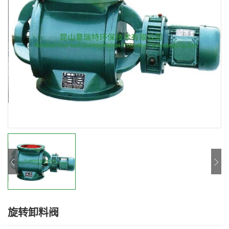
旋转卸料阀