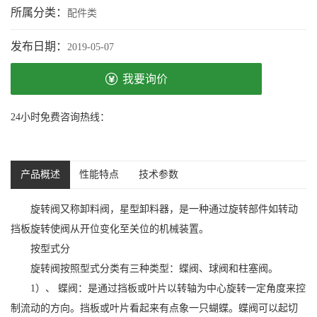
所属分类：
配件类
发布日期：
2019-05-07
我要询价
24小时免费咨询热线：
产品概述
性能特点
技术参数
旋转阀又称卸料阀，星型卸料器，是一种通过旋转部件如转动
挡板旋转使阀从开位变化至关位的机械装置。
按型式分
旋转阀按照型式分类有三种类型：蝶阀、球阀和柱塞阀。
1）、 蝶阀：是通过挡板或叶片以转轴为中心旋转一定角度来控
制流动的方向。挡板或叶片看起来有点象一只蝴蝶。蝶阀可以起切