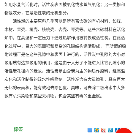
如用水蒸气活化时，活性炭表面被氧化或水蒸气氧化；另一类掺和
物是灰分，它是活性炭的无机部分。
活性炭的主要原料几乎可以是所有富含碳的有机材料，如煤、
木材、果壳、椰壳、核桃壳、杏壳、枣壳等。这些含碳材料在活化
炉中，在高温和一定压力下通过热解作用被转换成活性炭。在此活
化过程中，巨大的表面积和复杂的孔隙结构逐渐形成， 而所谓的吸
附过程正是在这些孔隙中和表面上进行的，活性炭中孔隙的大小对
吸附质有选择吸附的作用，这是由于大分子不能进入比它孔隙小的
活性炭孔径内的缘故。活性炭是由含炭为主的物质作原料，经高温
炭化和活化制得的疏水性吸附剂。活性炭含有大量微孔，具有巨大
无比的表面积，能有效地去除色度、臭味，可去除二级出水中大多
数有机污染物和某些无机物，包含某些有毒的重金属。
标签