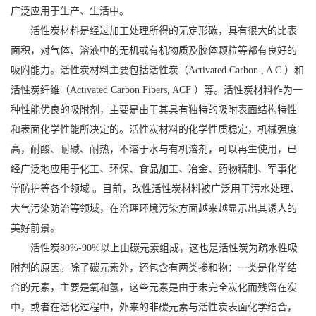
广泛应用于生产、生活中。
活性炭材料是经过加工处理所得的无定形碳，具有很大的比表
面积，对气体、溶液中的无机或有机物质及胶体颗粒等都有良好的
吸附能力。活性炭材料主要包括活性炭（Activated Carbon , A C ）和
活性炭纤维（Activated Carbon Fibers, ACF ）等。活性炭材料作为一
种性能优良的吸附剂，主要是由于其具有独特的吸附表面结构特性
和表面化学性能所决定的。活性炭材料的化学性质稳定，机械强度
高，耐酸、耐碱、耐热，不溶于水与有机溶剂，可以再生使用，已
经广泛地应用于化工、环保、食品加工、冶金、药物精制、军事化
学防护等各个领域 。目前，改性活性炭材料被广泛用于污水处理、
大气污染防治等领域，在治理环境污染方面越来越显示出其诱人的
美好前景。
活性炭80%-90%以上由碳元素组成，这也是活性炭为疏水性吸
附剂的原因。除了碳元素外，还包含有两类掺和物：一类是化学结
合的元素，主要是氧和氢，这些元素是由于未完全炭化而残留在炭
中，或者在活化过程中，外来的非碳元素与活性炭表面化学结合，