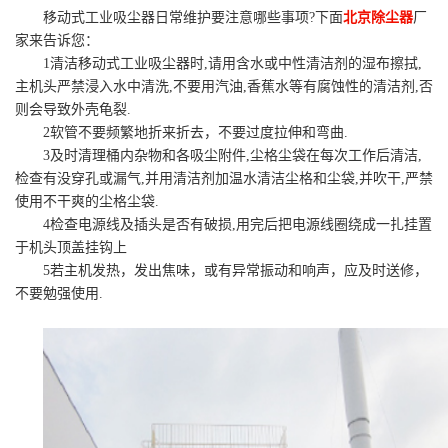
移动式工业吸尘器日常维护要注意哪些事项?下面
北京除尘器
厂
家来告诉您：
1清洁移动式工业吸尘器时,请用含水或中性清洁剂的湿布擦拭,
主机头严禁浸入水中清洗,不要用汽油,香蕉水等有腐蚀性的清洁剂,否
则会导致外壳龟裂.
2软管不要频繁地折来折去，不要过度拉伸和弯曲.
3及时清理桶内杂物和各吸尘附件,尘格尘袋在每次工作后清洁,
检查有没穿孔或漏气,并用清洁剂加温水清洁尘格和尘袋,并吹干,严禁
使用不干爽的尘格尘袋.
4检查电源线及插头是否有破损,用完后把电源线圈绕成一扎挂置
于机头顶盖挂钩上
5若主机发热，发出焦味，或有异常振动和响声，应及时送修，
不要勉强使用.