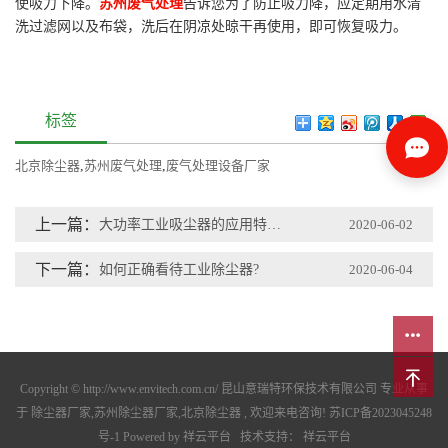
使吸力下降。
苏州废气处理
告诉您为了防止吸力降，应定期用水清
洗过滤网以及布袋，洗后在阴凉处晾干再使用，即可恢复吸力。
标签
北京除尘器
,
苏州废气处理
,
废气处理设备厂家
上一篇：
大功率工业吸尘器的应用特色有哪些?
2020-06-02
下一篇：
如何正确看待工业除尘器?
2020-06-04
Copyright © http://www.envitech.com.cn/ 昆山意瑞特环保技术有限公司 专业从事
于
除尘器厂家
,
苏州除尘器厂家
,
北京除尘器
, 欢迎来电咨询!
苏ICP备2023045248
号-1
Powered by
祥云平台
技术支持：
祥云平台