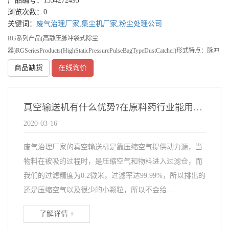
产品编号：1554272495
浏览次数：0
关键词：
废气治理厂家
,
集尘机厂家
,
粉尘处理公司
RG系列产品(高静压脉冲袋式除尘
器)RGSeriesProducts(HighStaticPressurePulseBagTypeDustCatcher)形式特点：脉冲
电磁阀清灰、漏斗式、高压风机。适用范围：P
商品缺货
在线询价
真空输送机有什么优势?在原料药行业能用吗?
2020-03-16
废气治理厂家的真空输送机是靠压缩空气提供动力源，当
物料在被吸的过程时，是压缩空气和物料进入过滤仓，而
我们的过滤精度为0.2微米，过滤率达99.99%，所以排出的
还是压缩空气以及很少的小颗粒，所以不会给...
了解详情 +