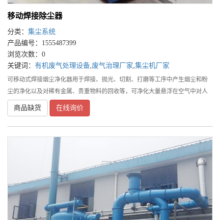
移动焊接除尘器
分类：
集尘系统
产品编号：1555487399
浏览次数：0
关键词：
有机废气处理设备
,
废气治理厂家
,
集尘机厂家
可移动式焊接烟尘净化器用于焊接、抛光、切割、打磨等工序中产生烟尘和粉
尘的净化以及对稀有金属、贵重物料的回收等，可净化大量悬浮在空气中对人
体有害的细小金属颗粒。具有净化效率高、噪声低、使用灵活、占地面积小等
商品缺货
在线询价
特点。适用于电弧焊、二氧化碳保护焊、