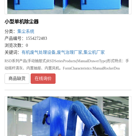
小型单机除尘器
分类：
集尘系统
产品编号：1554272483
浏览次数：0
关键词：
有机废气处理设备
,
废气治理厂家
,
集尘机厂家
RSD系列产品(手动抽屉式)RSDSeriesProducts(ManualDrawerType)形式特点：手
动摇杆清灰、内置抽屉、内置风机。FormCharacteristics:ManualRockerDea
商品缺货
在线询价