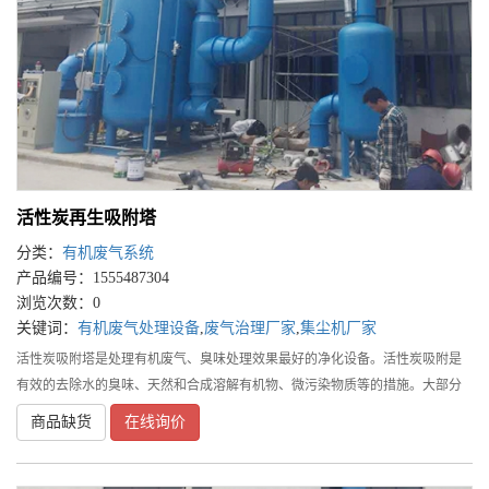
活性炭再生吸附塔
分类：
有机废气系统
产品编号：1555487304
浏览次数：0
关键词：
有机废气处理设备
,
废气治理厂家
,
集尘机厂家
活性炭吸附塔是处理有机废气、臭味处理效果最好的净化设备。活性炭吸附是
有效的去除水的臭味、天然和合成溶解有机物、微污染物质等的措施。大部分
比较大的有机物分子、芳香族化合物、卤代炔等能牢固地吸附在活性炭表面上
商品缺货
在线询价
或空隙中，并对腐殖质、合成有机物和低