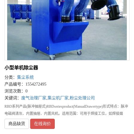
小型单机除尘器
分类：
集尘系统
产品编号：1554272495
浏览次数：0
关键词：
废气治理厂家
,
集尘机厂家
,
粉尘处理公司
RBD系列产品(脉冲抽屉式)RBDseriesproduct(ManualDrawertype)形式特点：脉冲
电磁阀清灰、内置抽屉、内置风机。适用范围：可用于焊接工位，如焊接烟
尘、镭射切割烟尘、磨边机、切割机、打磨等。F
商品缺货
在线询价