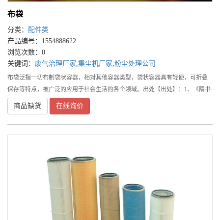
布袋
分类：
配件类
产品编号：1554888622
浏览次数：0
关键词：
废气治理厂家
,
集尘机厂家
,
粉尘处理公司
布袋泛指一切布制袋状容器，相对其他容器类型，袋状容器具有轻便，可折叠
保存等特点，被广泛的应用于社会生活的各个领域。出处【出处】：1、《隋书·
食货志》：“有司尝进乾姜，以布袋贮之。”2、梁章钜《称谓录》卷八：“《猗觉
商品缺货
在线询价
寮杂记》：‘世号赘婿为布袋