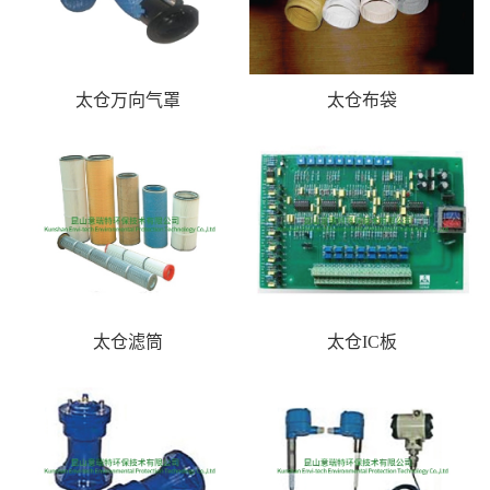
太仓万向气罩
太仓布袋
太仓滤筒
太仓IC板