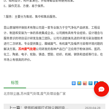
D、结构设计，构件紧凑性，外观等都会影响使用效果。
E、操作灵活、方便、易于保养。
7.服务：主要分为售前、售中和售后服务。
昆山意瑞特环保技术有限公司是一家专业致力于空气净化产品研发、工程设
计、制造和安装为一体的系统集成企业。公司拥有具有专业经验，设计理念与
服务意识的项目设计研发及施工团队。公司引进欧美先进的环境污染治理技术
进行二次研发。专业提供集尘、酸碱废气、有机废气及噪声污染等环境问题的
解决方案。
苏州废气处理
公司研发的各种产品已广泛应用于粉体涂料、医药、
化工、陶瓷、电子、轮胎、铸造、塑胶、纺织、机械、钢铁和造纸等行业，在
市场上有很高的评价。
标签
北京除尘器
,
苏州废气处理
,
废气处理设备厂家
上一篇：
使用机械振打式除尘器时吸力为什么会变小?
2020-04-28