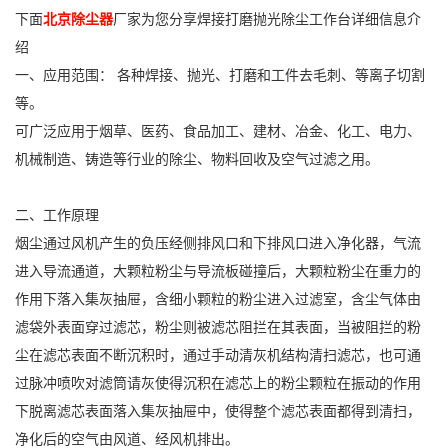
下面
北京除尘器
厂家为您分享焊接打磨抛光除尘工作台详细信息介
绍
一、应用范围： 各种焊接、抛光、打磨和工件去毛刺、等离子切割
等。
可广泛应用于烟草、医药、食品加工、建材、冶金、化工、电力、
机械制造、铸造等行业的除尘、物料回收及空气过滤之用。
二、工作原理
烟尘通过风机产生的负压经侧排风口和下排风口进入净化器，气流
进入导流通道，大颗粒粉尘与导流板碰撞后，大颗粒粉尘在重力的
作用下落入集灰抽屉，含细小颗粒的粉尘进入过滤室，含尘气体由
滤袋外表面穿过滤芯，粉尘则被滤芯阻拦在其表面，当被阻拦的粉
尘在滤芯表面不断沉积时，通过手动清灰机结构清扫滤芯，也可通
过脉冲喷吹对滤筒请灰使得沉积在滤芯上的粉尘颗粒在振动的作用
下脱离滤芯表面落入集灰抽屉中，使得整个滤芯表面都得到清扫，
净化后的空气由风道、经风机排出。