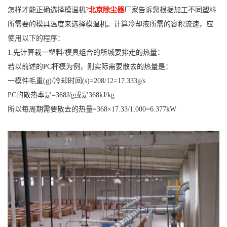
怎样才能正确选择模温机?
北京除尘器
厂家告诉您
根据加工不同塑料
所需要的模具温度来选择模温机。
计算冷却液所需的容积流速，应
使用以下的程序：
1.先计算栽一塑料/模具组合的所城要排走的热量：
若以前述的PC杯模为例，则实际需要散去的热量是：
一模件毛重(g)/冷却时间(s)=208/12=17.333g/s
PC的散热率是=368J/g或是368kJ/kg
所以每周期需要散去的热量=368×17.33/1,000=6.377kW