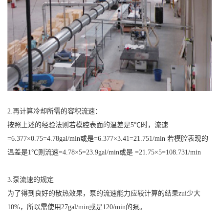
2.再计算冷却所需的容积流速：
按照上述的经验法则若模腔表面的温差是5℃时，流速
=6.377×0.75=4.78gal/min或是=6.377×3.41=21.751/min 若模腔表现的
温差是1℃则流速=4.78×5=23.9gal/min或是 =21.75×5=108.731/min
3.泵流速的规定
为了得到良好的散热效果，泵的流速能力应较计算的结果zui少大
10%，所以需使用27gal/min或是120/min的泵。